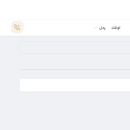
اوتلت
پدل
کفش پدل نوکس مدل AT10 LUX
BLACK/WHIT