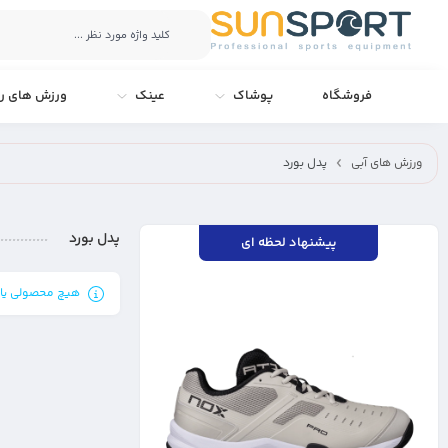
فروشگاه
پوشاک
عینک
ورزش های را
ورزش های آبی
پدل بورد
پدل بورد
پیشنهاد لحظه ای
هیچ محصولی یا
کفش پدل نوکس مدل AT10 LUX WHITE/GREY