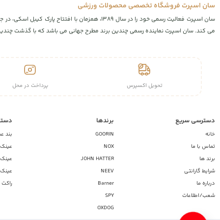
سان اسپرت فروشگاه تخصصی محصولات ورزشی
سان اسپرت فعالیت رسمی خود را در سال ۱۳۸۹، همز
می کند. سان اسپرت نماینده رسمی چندین برند مطرح جهانی می باشد که با گذشت چندین س
تحویل اکسپرس
پرداخت در محل
دسترسی سریع
برندها
دسته
خانه
GOORIN
بند ع
تماس با ما
NOX
عینک آ
برند ها
JOHN HATTER
عینک آ
شرایط گارانتی
NEEV
عینک 
درباره ما
Barner
راکت 
شعب/اطلاعات
SPY
OXDOG