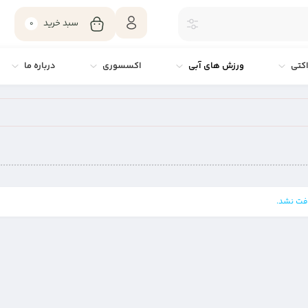
سبد خرید
0
کتی
ورزش های آبی
اکسسوری
درباره ما
فت نشد.
کفش پدل نوکس مدل AT10 LUX FEATHER
E
GRAY/RAVEN