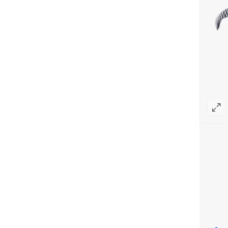
30%
,900,000
17,000,000
عینک آفتابی اسپای مدل Rocky