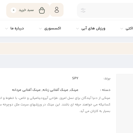
سبد خرید
0
کتی
ورزش های آبی
اکسسوری
درباره ما
برند:
SPY
دسته :
عینک
,
عینک آفتابی زنانه
,
عینک آفتابی مردانه
عینکی از دنیا آیندگان برای نسل امروز، طراحی آیرودینامیکی و خاص، با خطوط و ان
کسانیکه می خواهند حرفه ای باشند. این عینک در ورزشهای سرعت مثل دوچرخه سو
بسیار به کارتان می آید.