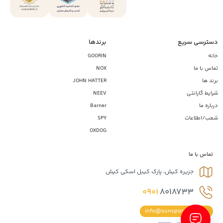
دسترسی سریع
برندها
خانه
GOORIN
تماس با ما
NOX
برند ها
JOHN HATTER
شرایط گارانتی
NEEV
درباره ما
Barner
شعب/اطلاعات
SPY
OXDOG
تماس با ما
جزیره کیش، پارک کیبل اسکی کیش
0901
8018733
info@sunsportiran.com