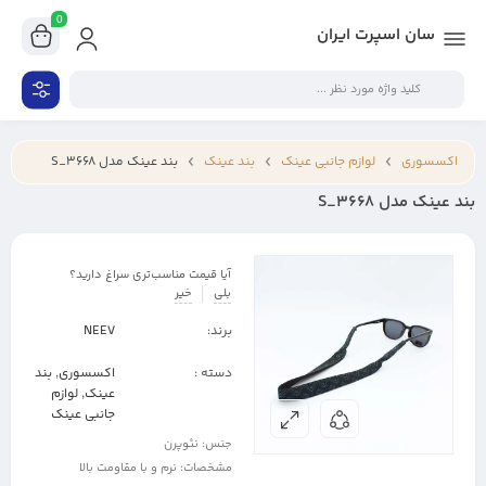
0
سان اسپرت ایران
اکسسوری
لوازم جانبی عینک
بند عینک
بند عینک مدل S_3668
بند عینک مدل S_3668
آیا قیمت مناسب‌تری سراغ دارید؟
بلی
خیر
برند:
NEEV
دسته :
اکسسوری
,
بند
عینک
,
لوازم
جانبی عینک
جنس: نئوپرن
مشخصات: نرم و با مقاومت بالا