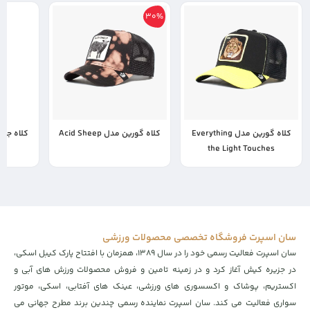
30%
کلاه گورین مدل Everything
کلاه گورین مدل Acid Sheep
کلاه جان هت
8,900,000
the Light Touches
7,500,000
9,120,000
تومان
6,230,000
تومان
سان اسپرت فروشگاه تخصصی محصولات ورزشی
سان اسپرت فعالیت رسمی خود را در سال ۱۳۸۹، همزمان با افتتاح پارک کیبل اسکی،
در جزیره کیش آغاز کرد و در زمینه تامین و فروش محصولات ورزش های آبی و
اکستریم، پوشاک و اکسسوری های ورزشی، عینک های آفتابی، اسکی، موتور
سواری فعالیت می کند. سان اسپرت نماینده رسمی چندین برند مطرح جهانی می