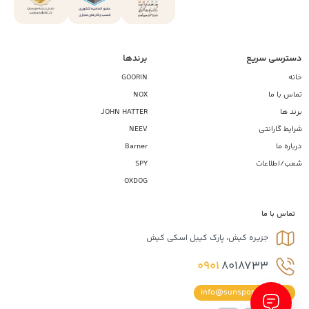
دسترسی سریع
برندها
خانه
GOORIN
تماس با ما
NOX
برند ها
JOHN HATTER
شرایط گارانتی
NEEV
درباره ما
Barner
شعب/اطلاعات
SPY
OXDOG
تماس با ما
جزیره کیش، پارک کیبل اسکی کیش
0901
8018733
info@sunsportiran.com