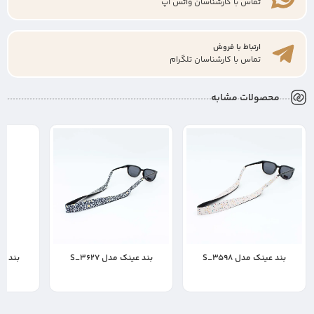
تماس با کارشناسان واتس اپ
ارتباط با فروش
تماس با کارشناسان تلگرام
محصولات مشابه
بند عینک مدل S_3598
بند عینک مدل S_3627
بند عین
400,000
400,000
400,000
تومان
تومان
ت