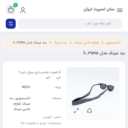
0
سان اسپرت ایران
اکسسوری
لوازم جانبی عینک
بند عینک
بند عینک مدل S_3595
بند عینک مدل S_3595
آیا قیمت مناسب‌تری سراغ دارید؟
بلی
خیر
برند:
NEEV
دسته :
اکسسوری
,
بند
عینک
,
لوازم
جانبی عینک
جنس: نئوپرن
مشخصات: نرم و با مقاومت بالا