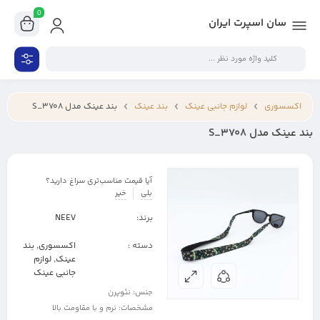
0
سان اسپرت ایران
اکسسوری
لوازم جانبی عینک
بند عینک
بند عینک مدل S_3708
بند عینک مدل S_3708
آیا قیمت مناسب‌تری سراغ دارید؟
بلی
خیر
برند:
NEEV
دسته :
اکسسوری
,
بند
عینک
,
لوازم
جانبی عینک
جنس: نئوپرن
مشخصات: نرم و با مقاومت بالا