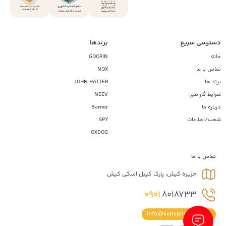
دسترسی سریع
برندها
خانه
GOORIN
تماس با ما
NOX
برند ها
JOHN HATTER
شرایط گارانتی
NEEV
درباره ما
Barner
شعب/اطلاعات
SPY
OXDOG
تماس با ما
جزیره کیش، پارک کیبل اسکی کیش
0901
8018733
info@sunsportiran.com