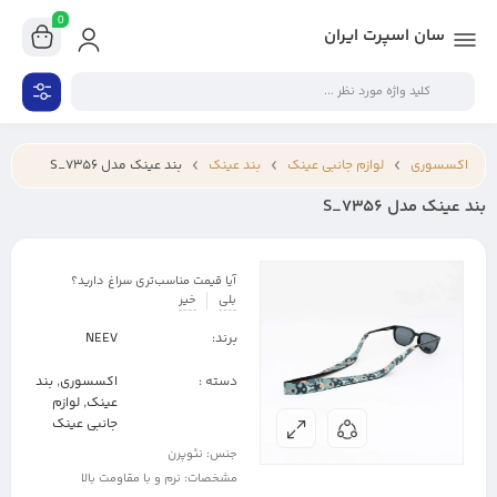
0
سان اسپرت ایران
اکسسوری
لوازم جانبی عینک
بند عینک
بند عینک مدل S_7356
بند عینک مدل S_7356
آیا قیمت مناسب‌تری سراغ دارید؟
بلی
خیر
برند:
NEEV
دسته :
اکسسوری
,
بند
عینک
,
لوازم
جانبی عینک
جنس: نئوپرن
مشخصات: نرم و با مقاومت بالا