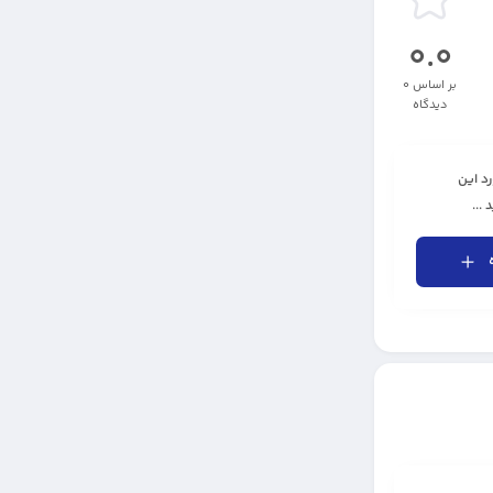
0.0
بر اساس 0
دیدگاه
رد این
...