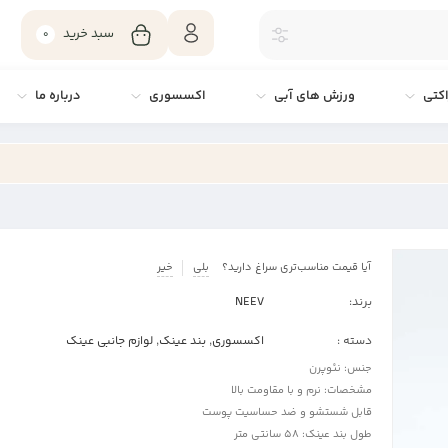
سبد خرید
0
کتی
ورزش های آبی
اکسسوری
درباره ما
آیا قیمت مناسب‌تری سراغ دارید؟
بلی
خیر
برند:
NEEV
دسته :
اکسسوری
,
بند عینک
,
لوازم جانبی عینک
جنس: نئوپرن
مشخصات: نرم و با مقاومت بالا
قابل شستشو و ضد حساسیت پوست
طول بند عینک: 58 سانتی متر