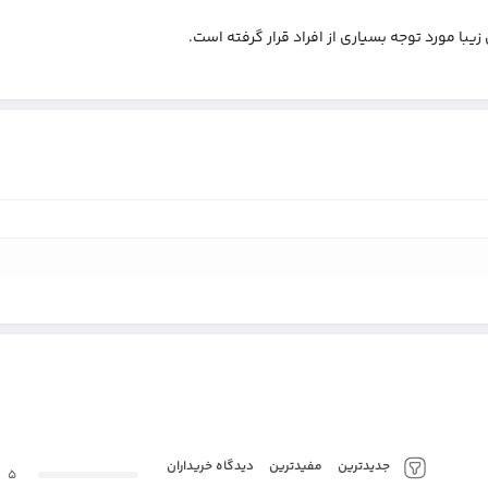
400,000
تومان
بند عینک مدل S_3670
جدیدترین
مفیدترین
دیدگاه خریداران
5