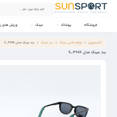
فروشگاه
پوشاک
عینک
ورزش های را
اکسسوری
لوازم جانبی عینک
بند عینک
بند عینک مدل S_3686
بند عینک مدل S_3686