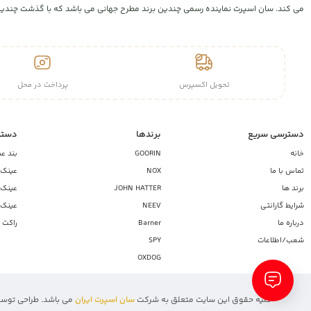
می کند. سان اسپرت نماینده رسمی چندین برند مطرح جهانی می باشد که با گذشت چندین س
تحویل اکسپرس
پرداخت در محل
دسترسی سریع
برندها
دسته
خانه
GOORIN
بند ع
تماس با ما
NOX
عینک آ
برند ها
JOHN HATTER
عینک آ
شرایط گارانتی
NEEV
عینک 
درباره ما
Barner
راکت 
شعب/اطلاعات
SPY
OXDOG
کلیه حقوق این سایت متعلق به شرکت
سان اسپرت ایران
می باشد. طراحی توس