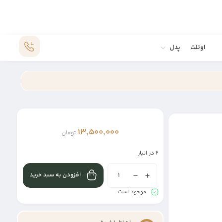
اوتلت
پدل
13,500,000
تومان
2 در انبار
افزودن به سبد خرید
موجود است