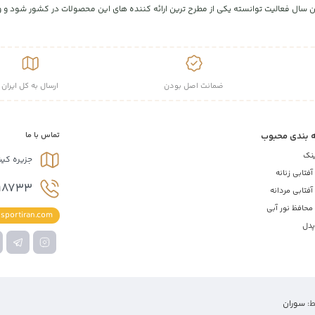
ال فعالیت توانسته یکی از مطرح ترین ارائه کننده های این محصولات در کشور شود و ورز
ضمانت اصل بودن
ارسال به کل ایران
 بندی محبوب
تماس با ما
ینک
جزیره کی
فتابی زنانه
18733
فتابی مردانه
محافظ نور آبی
sportiran.com
پدل
ط:
سوران