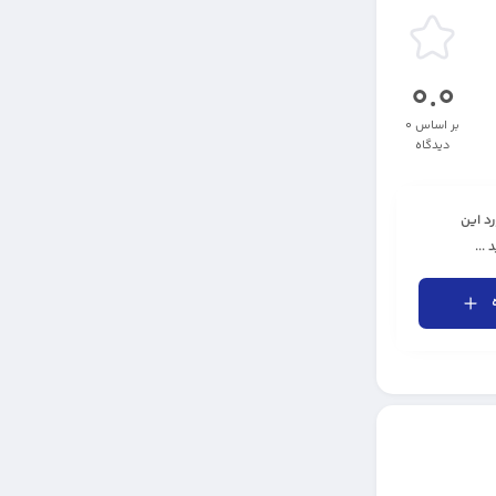
0.0
بر اساس 0
دیدگاه
رد این
...