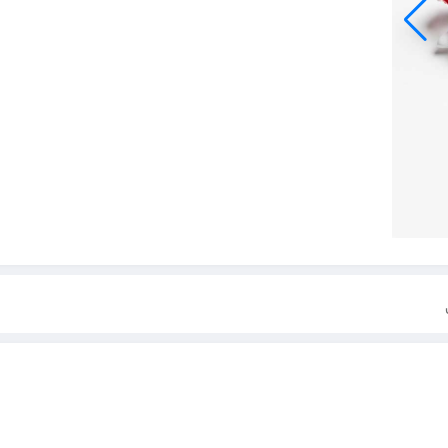
950,000
8,500,000
عینک اسکی WOOT SNOW GOGGLES