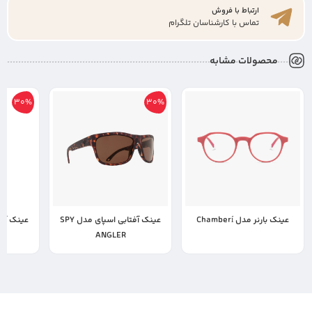
ارتباط با فروش
تماس با کارشناسان تلگرام
محصولات مشابه
30%
30%
عینک بارنر مدل Chamberí
عینک آفتابی اسپای مدل SPY
,000,000
15,000,000
ANGLER
13,500,000
تومان
,300,000
10,500,000
تومان