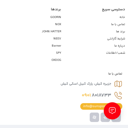
دسترسی سریع
برندها
خانه
GOORIN
تماس با ما
NOX
برند ها
JOHN HATTER
شرایط گارانتی
NEEV
درباره ما
Barner
شعب/اطلاعات
SPY
OXDOG
تماس با ما
جزیره کیش، پارک کیبل اسکی کیش
0901
8018733
info@sunsportiran.com