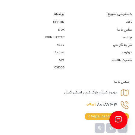
دسترسی سریع
برندها
خانه
GOORIN
تماس با ما
NOX
برند ها
JOHN HATTER
شرایط گارانتی
NEEV
درباره ما
Barner
شعب/اطلاعات
SPY
OXDOG
تماس با ما
جزیره کیش، پارک کیبل اسکی کیش
0901
8018733
info@sunsportiran.com