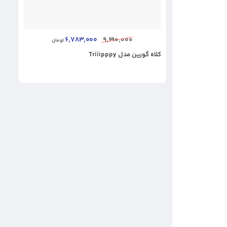
6,783,000
9,690,000
تومان
کلاه گورین مدل Triiipppy