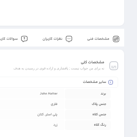
مشخصات فنی
نظرات کاربران
سوالات کاربر
مشخصات کلی
نه برای من جواب نیست ; پافشاری و اراده قوی در رسیدن به هدف
سایر مشخصات
برند
John Hatter
جنس پلاک
فلزی
جنس کلاه
پلی استر, کتان
رنگ کلاه
زرد