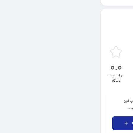
0.0
بر اساس 0
دیدگاه
رد این
...