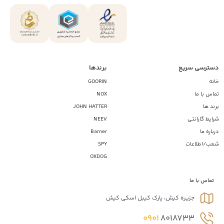
دسترسی سریع
برندها
خانه
GOORIN
تماس با ما
NOX
برند ها
JOHN HATTER
شرایط گارانتی
NEEV
درباره ما
Barner
شعب/اطلاعات
SPY
OXDOG
تماس با ما
جزیره کیش، پارک کیبل اسکی کیش
0901
8018733