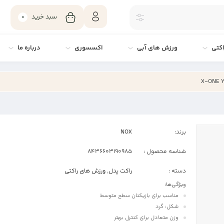
سبد خرید
0
کتی
ورزش های آبی
اکسسوری
درباره ما
برند:
NOX
شناسه محصول :
8436603190985
دسته :
راکت پدل
,
ورزش های راکتی
ویژگی‌ها
:
مناسب برای بازیکنان سطح متوسط
شکل: گرد
وزن متعادل برای کنترل بهتر