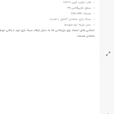
قاب: ترکیب کربن (۳۰٪)
سطح: فایبرگلاس 3K
هسته: EVA HR3
سبک بازی: متعادل (کنترل + قدرت)
حس ضربه: نرم متوسط
انتخابی قابل اعتماد برای بازیکنانی که به دنبال ارتقاء سبک بازی خود با راکتی خو
متعادل هستند
.
5,000,000
تومان
BOTELLA