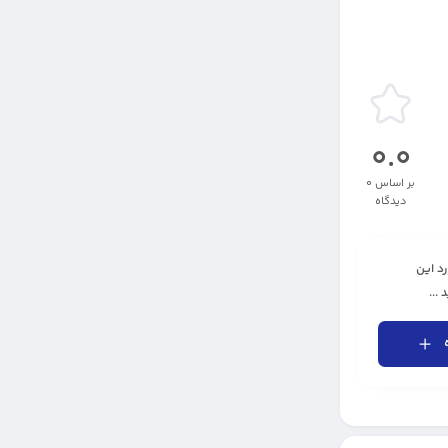
0.0
بر اساس 0
دیدگاه
رد این
...