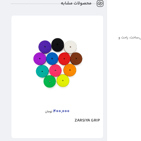
محصولات مشابه
ش‌ساخت، راحت و
CT
400,000
تومان
ZARSIYA GRIP