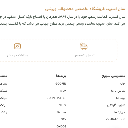
سان اسپرت فروشگاه تخصصی محصولات ورزشی
سان اسپرت فعالیت رسمی خود را در سال ۱۳۸۹، همز
می کند. سان اسپرت نماینده رسمی چندین برند مطرح جهانی می باشد که با گذشت چندین س
تحویل اکسپرس
پرداخت در محل
دسترسی سریع
برندها
دسته
خانه
GOORIN
بند ع
تماس با ما
NOX
عینک آ
برند ها
JOHN HATTER
عینک آ
شرایط گارانتی
NEEV
عینک 
درباره ما
Barner
راکت 
شعب/اطلاعات
SPY
OXDOG